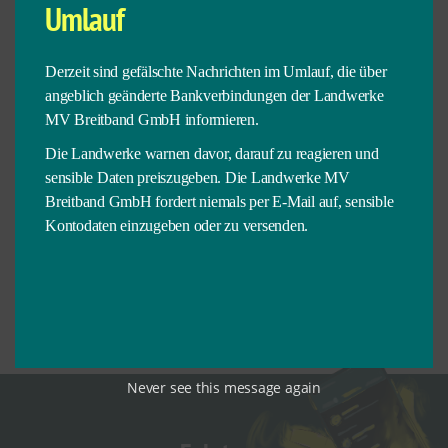
Umlauf
GmbH waren am 13. Oktober 2016 die Stadtwerke
Neustrelitz GmbH, die Stadtwerke Teterow GmbH, die
Stadtwerke Pasewalk GmbH und die WEMAG AG. 2017
Derzeit sind gefälschte Nachrichten im Umlauf, die über
stießen die Stadtwerke Rostock AG und die Stadtwerke
angeblich geänderte Bankverbindungen der Landwerke
Malchow GmbH hinzu. Die Landwerke M-V Breitband
MV Breitband GmbH informieren.
GmbH als anerkannter Telekommunikationsdienstleister
Die Landwerke warnen davor, darauf zu reagieren und
hat ihren Sitz in Neustrelitz. Die Geschäftsführung wird
sensible Daten preiszugeben. Die Landwerke MV
durch Frank Schmetzke (Stadtwerke Neustrelitz GmbH)
Breitband GmbH fordert niemals per E-Mail auf, sensible
und Caspar Baumgart (WEMAG AG) wahrgenommen.
Kontodaten einzugeben oder zu versenden.
SYMBOLISCHER SPATENSTICH FÜR DAS
BREITBANDNETZ IN VORPOMMERN-GREIFSWALD IST
ERFOLGT“ »
Never see this message again