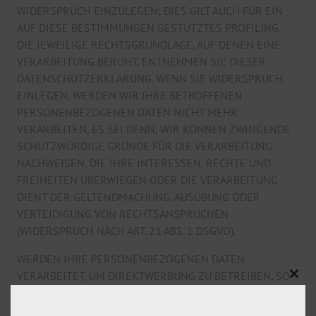
WIDERSPRUCH EINZULEGEN; DIES GILT AUCH FÜR EIN
AUF DIESE BESTIMMUNGEN GESTÜTZTES PROFILING.
DIE JEWEILIGE RECHTSGRUNDLAGE, AUF DENEN EINE
VERARBEITUNG BERUHT, ENTNEHMEN SIE DIESER
DATENSCHUTZERKLÄRUNG. WENN SIE WIDERSPRUCH
EINLEGEN, WERDEN WIR IHRE BETROFFENEN
PERSONENBEZOGENEN DATEN NICHT MEHR
VERARBEITEN, ES SEI DENN, WIR KÖNNEN ZWINGENDE
SCHUTZWÜRDIGE GRÜNDE FÜR DIE VERARBEITUNG
NACHWEISEN, DIE IHRE INTERESSEN, RECHTE UND
FREIHEITEN ÜBERWIEGEN ODER DIE VERARBEITUNG
DIENT DER GELTENDMACHUNG, AUSÜBUNG ODER
VERTEIDIGUNG VON RECHTSANSPRÜCHEN
(WIDERSPRUCH NACH ART. 21 ABS. 1 DSGVO).
WERDEN IHRE PERSONENBEZOGENEN DATEN
VERARBEITET, UM DIREKTWERBUNG ZU BETREIBEN, SO
Clos
HABEN SIE DAS RECHT, JEDERZEIT WIDERSPRUCH
this
GEGEN DIE VERARBEITUNG SIE BETREFFENDER