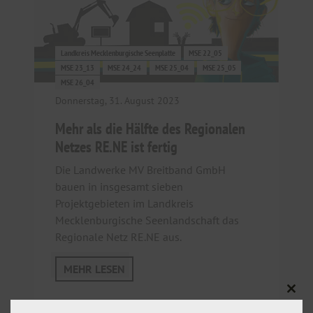
Landkreis Mecklenburgische Seenplatte
MSE 22_05
MSE 23_13
MSE 24_24
MSE 25_04
MSE 25_05
MSE 26_04
Donnerstag, 31. August 2023
Mehr als die Hälfte des Regionalen
Netzes RE.NE ist fertig
Die Landwerke MV Breitband GmbH
bauen in insgesamt sieben
Projektgebieten im Landkreis
Mecklenburgische Seenlandschaft das
Regionale Netz RE.NE aus.
MEHR LESEN
Clos