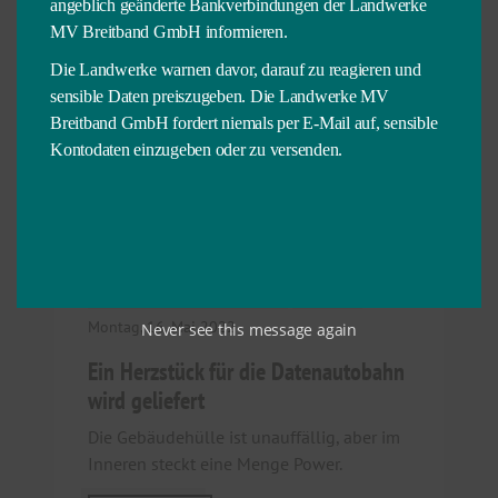
MEHR LESEN
angeblich geänderte Bankverbindungen der Landwerke
MV Breitband GmbH informieren.
Die Landwerke warnen davor, darauf zu reagieren und
sensible Daten preiszugeben. Die Landwerke MV
Breitband GmbH fordert niemals per E-Mail auf, sensible
Kontodaten einzugeben oder zu versenden.
Landkreis Mecklenburgische Seenplatte
MSE 26_04
Montag, 16. Mai 2022
Never see this message again
Ein Herzstück für die Datenautobahn
wird geliefert
Die Gebäudehülle ist unauffällig, aber im
Inneren steckt eine Menge Power.