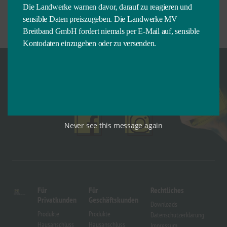
SUKOW-LEVITZOW
ND ZERRENTHIN“ »
Die Landwerke warnen davor, darauf zu reagieren und
UND WALKENDORF
sensible Daten preiszugeben. Die Landwerke MV
Breitband GmbH fordert niemals per E-Mail auf, sensible
Kontodaten einzugeben oder zu versenden.
Folgt uns
Never see this message again
Für
Für
Rechtliches
Privatkunden
Geschäftskunden
Downloads
Produkte
Produkte
Datenschutzerklärung
Hausanschluss
Hausanschluss
Impressum