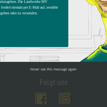
preiszugeben. Die Landwerke MV
on Breitband-Internet mit 50 MBit/s als Ziel für ganz Deutschlan
ordert niemals per E-Mail auf, sensible
e keinen Internetanschluss haben oder deren Bandbreite weniger 
geben oder zu versenden.
and GmbH sind die Stadtwerke Neustrelitz GmbH, die Stadtwerke
Die Stadtwerke Neustrelitz verantworten die Betriebsführung d
ter Telekommunikationsdienstleisterhat ihren Sitz in Neustrelit
IFSWALD DURCH VANDALISMUS BEHINDERT
Never see this message again
Folgt uns