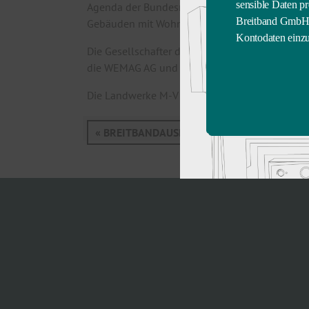
sensible Daten 
Agenda der Bundesregierung wurde der Ausbau v
Breitband GmbH f
Gebäuden mit Wohn- und Nutzungseinheiten, di
Kontodaten einzu
Die Gesellschafter der Landwerke M-V Breitb
die WEMAG AG und die Stadtwerke Rostock AG. 
Die Landwerke M-V Breitband GmbH als anerkann
« BREITBANDAUSBAU IN VORPOMMERN-GRE