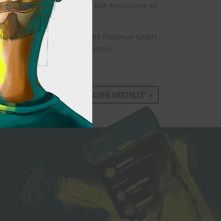
d gesetzt. Förderfähig sind alle Anschlüsse an
als 30 Mbit/s beträgt.
 Pasewalk GmbH, die Stadtwerke Malchow GmbH,
er Landwerke M-V Breitband GmbH.
z.
POP-GEBÄUDE IN MALCHIN GESTELLT“ »