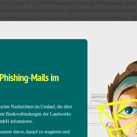
im Cluster VG 26_07 die Gemeinden Brietzig, Fahrenwalde, Groß Lu
 Rothenklempenow, Schönwalde, Viereck und Zerrenthin und damit
r-Infrastruktur. Zuvor müssen über eine Strecke von mehr als 200
erinfrastruktur 900 Kilometer Glasfaserkabel sowie 530 Kilomete
setzen die Landwerker auf echte Glasfaser-Hausanschlüsse. Das Ver
eed-Übertragungsgeschwindigkeiten sichergestellt. Erste Vorau
und Löcknitz geschaffen. In Löcknitz wurden gemeinsam mit der 
Phishing-Mails im
andwerke M-V Breitband GmbH ein Versorgungsauftrag. Schnelles I
ndig dies ist, hat sich gerade während der Corona-Pandemie geze
“, so Vincent Kokert, einer der Geschäftsführer der Stadtwerke N
nd GmbH.
lschte Nachrichten im Umlauf, die über
erte Bankverbindungen der Landwerke
mbH informieren.
andkreis Mecklenburgische Seenplatte in sieben Projektgebiete
rnen davor, darauf zu reagieren und
Greifswald in acht Projektgebieten mit dem geförderten Breitban