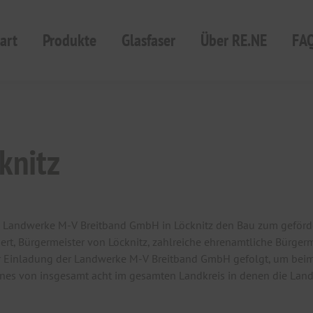
art
Produkte
Glasfaser
Über RE.NE
FA
knitz
 Landwerke M-V Breitband GmbH in Löcknitz den Bau zum geförder
rt, Bürgermeister von Löcknitz, zahlreiche ehrenamtliche Bürger
 Einladung der Landwerke M-V Breitband GmbH gefolgt, um beim A
t eines von insgesamt acht im gesamten Landkreis in denen die La