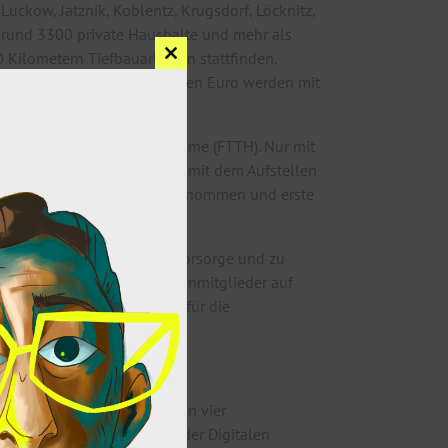
ckow, Jatznik, Koblentz, Krugsdorf, Löcknitz,
 rund 3300 private Haushalte und mehr als
 Kilometern Tiefbauarbeiten stattfinden.
Close
r Leerrohre. Rund 23 Millionen Euro werden mit
this
module
fahren heißt Fibre to the Home (FTTH). Nur mit
ssetzungen wurden bereits mit dem Aufstellen
e.discom Mitverlegungen vorgenommen und erste
nternet gehört zur Daseinsvorsorge und zu
igt, besonders wenn Familienmitglieder auf
eustrelitz und vertretend für die
n, vom Landkreis Rostock in vier
d-Ausbau beauftragt. Mit der Digitalen