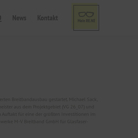
Q
News
Kontakt
Mein RE.NE
ten Breitbandausbau gestartet. Michael Sack,
meister aus dem Projektgebiet (VG 26_07) und
uftakt für eine der größten Investitionen im
ndwerke M-V Breitband GmbH für Glasfaser-