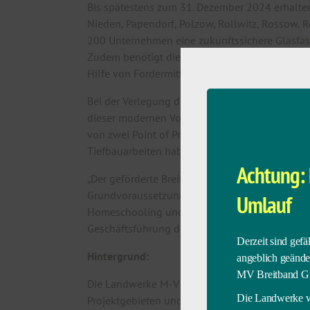
Bis spätestens zum 31. Dezember 2024 erhalten 
Nieden, Papendorf, Polzow, Rollwitz, Rossow,
200 Unternehmen eine zukunftssichere Glasfase
Zudem benötigt die neu zu errichtende Glasfas
Hilfe von Fördermitteln des Bundes investiert.
Bei der Verlegung der Glasfaser-Infrastruktur 
dieser modernen Vorgehensweise werden Highsp
von zwei Point of Presence (PoP) in Jatznick 
Tiefbauarbeiten haben begonnen.
Achtung: 
„Der geförderte Breitbandausbau ist für die L
Grundvoraussetzung in unserer Zeit. Wie notwe
Umlauf
Homeschooling und Homeoffice angewiesen waren
Geschäftsführung der Landwerke M-V Breitba
Derzeit sind gefä
Hintergrund:
angeblich geänd
MV Breitband G
Die Landwerke M-V Breitband GmbH wurde vom L
Die Landwerke wa
Projektgebieten und vom Landkreis Vorpommern-