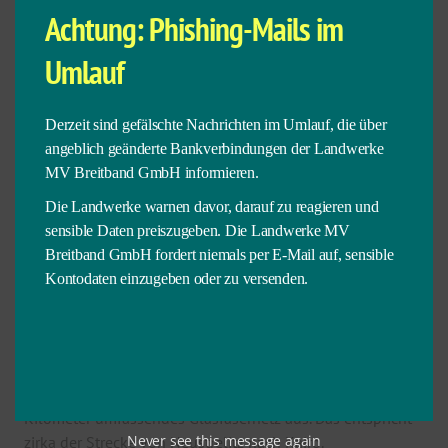
Achtung: Phishing-Mails im
zukunftsfesten und nachhaltigen Breitbandinfrastruktur.
Damit einhergehend, sollen den Bürgern und den Firmen
Umlauf
sowie Einrichtungen in der Region modernste
Telekommunikationsdienste in den Bereichen Internet und
Telefonie angeboten werden. Dank der hochmodernen
Derzeit sind gefälschte Nachrichten im Umlauf, die über
Glasfasertechnologie können Privatkunden und
angeblich geänderte Bankverbindungen der Landwerke
gewerbliche Kunden über Anschlüsse mit einem
MV Breitband GmbH informieren.
Datenvolumen von bis zu 1 Gbit/s verfügen. Die Glasfaser,
Die Landwerke warnen davor, darauf zu reagieren und
die nach dem FTTH (Fibre to the Home) – Prinzip bis in die
sensible Daten preiszugeben. Die Landwerke MV
Häuser und Wohnungen verlegt wird, garantiert darüber
Breitband GmbH fordert niemals per E-Mail auf, sensible
hinaus einen Datentransfer ohne Verzögerung. Ein Vorzug,
Kontodaten einzugeben oder zu versenden.
der auf dem flachen Land mit seinen großen Distanzen
unbedingt zu schätzen ist.
Insgesamt bauen die Landwerke MV Breitband GmbH in
den Landkreisen Mecklenburgische Seenplatte,
Vorpommern-Greifswald und Rostock ein etwa 4800
Kilometer umfassendes Glasfasernetz aus. Das entspricht
Never see this message again
zirka der Strecke von Neustrelitz nach Kairo.