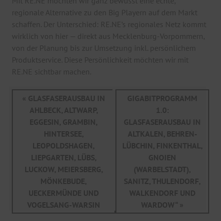
Mit RE.NE möchten wir ganz bewusst eine echte,
regionale Alternative zu den Big Playern auf dem Markt
schaffen. Der Unterschied: RE.NE’s regionales Netz kommt
wirklich von hier — direkt aus Mecklenburg-Vorpommern,
von der Planung bis zur Umsetzung inkl. persönlichem
Produktservice. Diese Persönlichkeit möchten wir mit
RE.NE sichtbar machen.
« GLASFASERAUSBAU IN
GIGABITPROGRAMM
AHLBECK, ALTWARP,
1.0:
EGGESIN, GRAMBIN,
GLASFASERAUSBAU IN
HINTERSEE,
ALTKALEN, BEHREN-
LEOPOLDSHAGEN,
LÜBCHIN, FINKENTHAL,
LIEPGARTEN, LÜBS,
GNOIEN
LUCKOW, MEIERSBERG,
(WARBELSTADT),
MÖNKEBUDE,
SANITZ, THULENDORF,
UECKERMÜNDE UND
WALKENDORF UND
VOGELSANG-WARSIN
WARDOW“ »