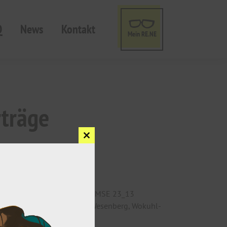
Q
News
Kontakt
Mein RE.NE
rträge
Close
this
module
bau in den Projektgebieten MSE 23_13
lenbeck, Priepert, Userin, Wesenberg, Wokuhl-
ftragt.