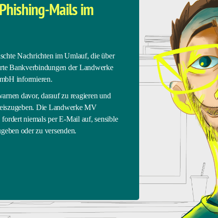
Phishing-Mails im
ie Vertreter der Landwerke M-V Breitband GmbH, die Bürgermeist
eten informiert. Förderfähig sind laut Breitbandförderprogramm
 Landkreis Mecklenburgische Seenplatte kommuniziert auf der Web
n Gebiete.
lschte Nachrichten im Umlauf, die über
erte Bankverbindungen der Landwerke
TELLEN PROJEKT ZUM GEFÖRDERTEN
WOLDEGK 
mbH informieren.
NDKREIS ROSTOCK VOR
GLASFASER
rnen davor, darauf zu reagieren und
preiszugeben. Die Landwerke MV
ordert niemals per E-Mail auf, sensible
geben oder zu versenden.
Folgt uns