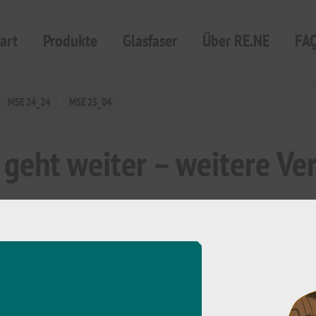
art
Produkte
Glasfaser
Über RE.NE
FA
MSE 24_24
MSE 25_04
geht weiter – weitere Ve
 Landkreis Mecklenburgische Seenplatte mit dem Breitband-Aus
Schwarz), MSE 24_24 (Blumenholz, Carpin, Godendorf, Grünow, Möl
ow, Faulenrost, Gielow, Kummerow, Malchin und Neukalen) beau