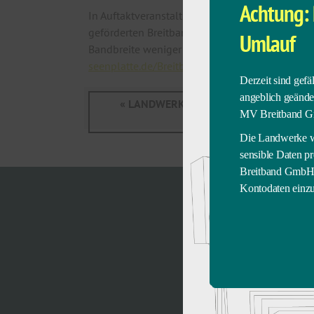
Achtung: 
In Auftaktveranstaltungen im November haben d
geförderten Breitbandausbau in den Ausbaugebi
Umlauf
Bandbreite weniger als 30 Mbit/s beträgt. Der
seenplatte.de/Breitband/
über die förderfähige
Derzeit sind gefä
angeblich geänd
« LANDWERKE M-V BREITBAND GMBH S
MV Breitband G
BREITBANDAUSBAU IM LA
Die Landwerke wa
sensible Daten 
Breitband GmbH f
Kontodaten einzu