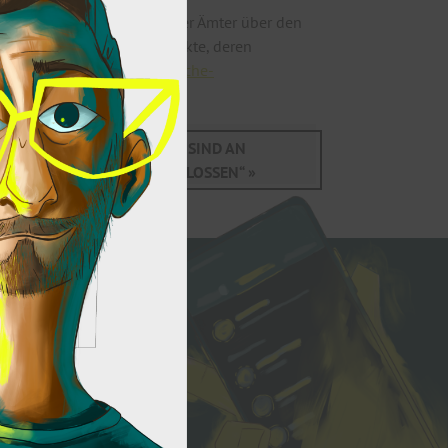
er*innen sowie Vertreter der Ämter über den
 des Bundes alle Adresspunkte, deren
site
www.lk-mecklenburgische-
– DIE ERSTEN HAUSHALTE SIND AN
INFRASTRUKTUR ANGESCHLOSSEN“ »