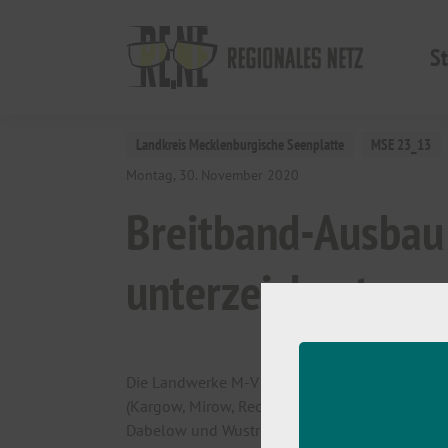
St
Landkreis Mecklenburgische Seenplatte
MSE 23_13
Montag, 30. November 2020
Breitband-Ausbau 
unterzeichnet
Die Landwerke M-V Breitband GmbH wurde vom
(Kargow, Mirow, Rechlin, Schloen-Dratow und 
Dabelow und Wustrow) sowie MSE 25_04 (Based